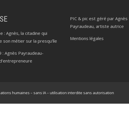
SSE
PIC & pic est géré par Agnès
Payraudeau, artiste autrice
e :
Agnès, la citadine qui
Mentions légales
e son métier sur la presqu’île
9 :
Agnès Payraudeau-
 d’entrepreneure
ions humaines – sans IA – utilisation interdite sans autorisation