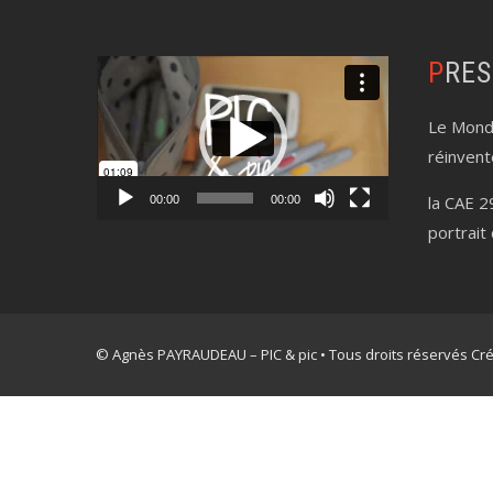
PRE
Lecteur
vidéo
Le Mond
réinvent
la CAE 2
00:00
00:00
portrait
© Agnès PAYRAUDEAU – PIC & pic • Tous droits réservés Créat